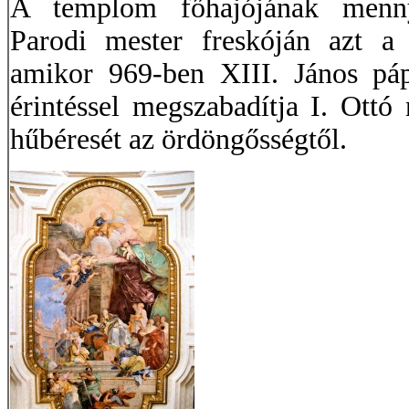
A templom főhajójának menny
Parodi mester freskóján azt a 
amikor 969-ben XIII. János pápa
érintéssel megszabadítja I. Ottó
hűbéresét az ördöngősségtől.