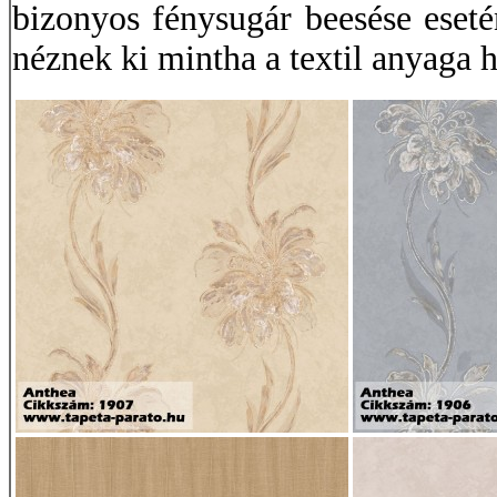
bizonyos fénysugár beesése eseté
néznek ki mintha a textil anyaga 