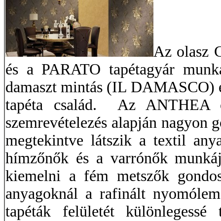
Az olasz
és a PARATO tapétagyár munká
damaszt mintás (IL DAMASCO) és
tapéta család. Az ANTHEA ola
szemrevételezés alapján nagyon g
megtekintve látszik a textil an
hímzőnők és a varrónők munkájá
kiemelni a fém metszők gondos
anyagoknál a rafinált nyomóleme
tapéták felületét különlegessé