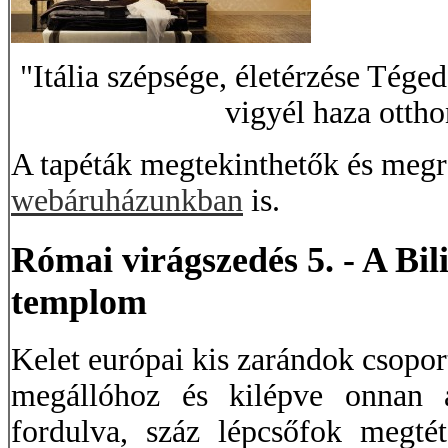
"Itália szépsége, életérzése Téged
vigyél haza ottho
A tapéták megtekinthetők és meg
webáruházunkban
is.
Római virágszedés 5. - A Bil
templom
Kelet európai kis zarándok csopo
megállóhoz és kilépve onnan a
fordulva, száz lépcsőfok megté