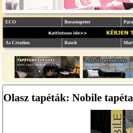
ECO
Borastapeter
Parat
As Creation
Rasch
Mar
Olasz tapéták: Nobile tapéta