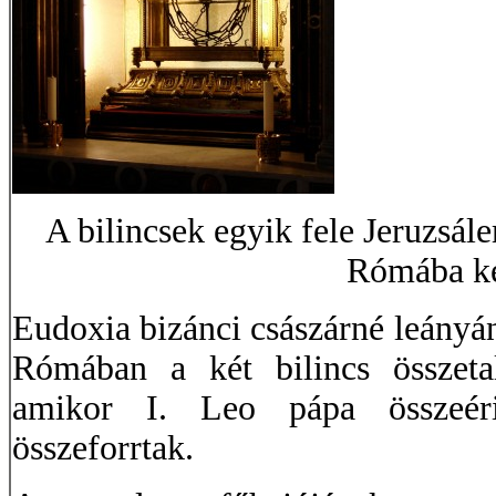
A bilincsek egyik fele Jeruzsál
Rómába ke
Eudoxia bizánci császárné leány
Rómában a két bilincs összetal
amikor I. Leo pápa összeéri
összeforrtak.