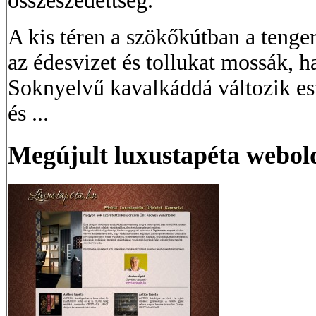
összeszedettség.
A kis téren a szökőkútban a tenger
az édesvizet és tollukat mossák, h
Soknyelvű kavalkáddá változik es
és ...
Megújult luxustapéta webol