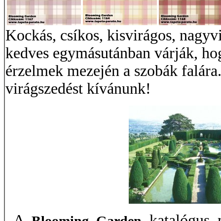
Kockás, csíkos, kisvirágos, nagyv
kedves egymásutánban várják, hog
érzelmek mezején a szobák falára
virágszedést kívánunk!
A
katalógus 
Blooming Garden