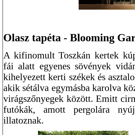
Olasz tapéta - Blooming Ga
A kifinomult Toszkán kertek kú
fái alatt egyenes sövények vidá
kihelyezett kerti székek és aszta
akik sétálva egymásba karolva köz
virágszőnyegek között. Emitt cir
futókák, amott pergolára nyú
illatoznak.