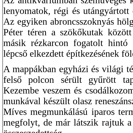
Az antikváriumban szemüveges k
lenyomatok, régi és utángyártot
Az egyiken abroncsszoknyás hölg
Péter téren a szökőkutak között
másik rézkarcon fogatolt hintó
lépcső elkezdett építkezésének f
A mappákban egyházi és világi t
felső polcon sérült gyűrött ta
Kezembe veszem és csodálkozom
munkával készült olasz reneszáns
Míves megmunkálású iparos termék
megfolyt, de már látszik rajtuk 