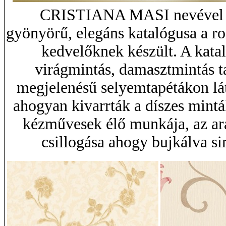
CRISTIANA MASI nevével fé
gyönyörű, elegáns katalógusa a ro
kedvelőknek készült. A katal
virágmintás, damasztmintás ta
megjelenésű selyemtapétákon lá
ahogyan kivarrták a díszes mint
kézművesek élő munkája, az ar
csillogása ahogy bujkálva s