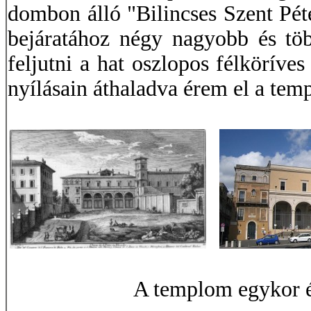
dombon álló "Bilincses Szent Pé
bejáratához négy nagyobb és töb
feljutni a hat oszlopos félkörív
nyílásain áthaladva érem el a tem
A templom egykor é