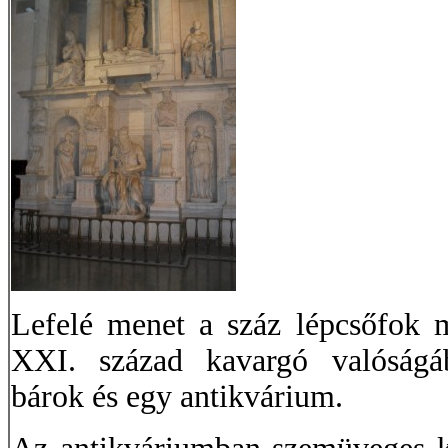
Lefelé menet a száz lépcsőfok m
XXI. század kavargó valóságáb
bárok és egy antikvárium.