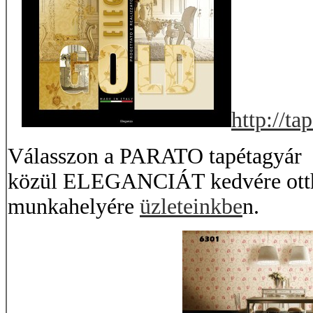
http://ta
Válasszon a PARATO tapétagy
közül ELEGANCIÁT kedvére otth
munkahelyére
üzleteinkbe
n.