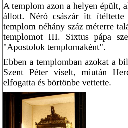
A templom azon a helyen épült, a
állott. Néró császár itt ítéltett
templom néhány száz méterre talá
templomot III. Sixtus pápa sze
"Apostolok templomaként".
Ebben a templomban azokat a bili
Szent Péter viselt, miután Her
elfogatta és börtönbe vettette.