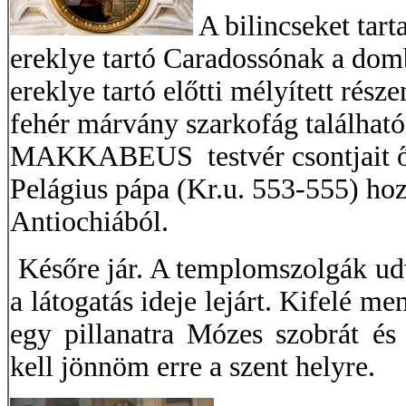
A bilincseket tar
ereklye tartó Caradossónak a dom
ereklye tartó előtti mélyített rész
fehér márvány szarkofág található
MAKKABEUS testvér csontjait őriz
Pelágius pápa (Kr.u. 553-555) ho
Antiochiából.
Későre jár. A templomszolgák udv
a látogatás ideje lejárt. Kifelé me
egy pillanatra Mózes szobrát és
kell jönnöm erre a szent helyre.