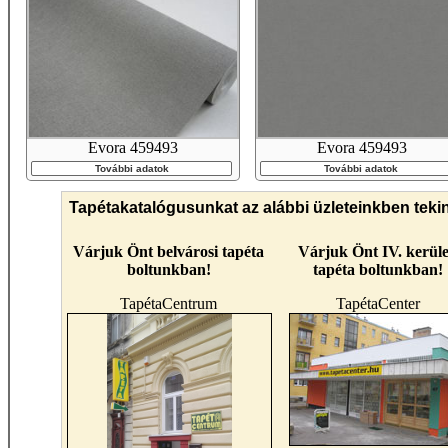
Evora 459493
Evora 459493
További adatok
További adatok
Tapétakatalógusunkat az alábbi üzleteinkben teki
Várjuk Önt belvárosi tapéta
Várjuk Önt IV. kerüle
boltunkban!
tapéta boltunkban!
TapétaCentrum
TapétaCenter