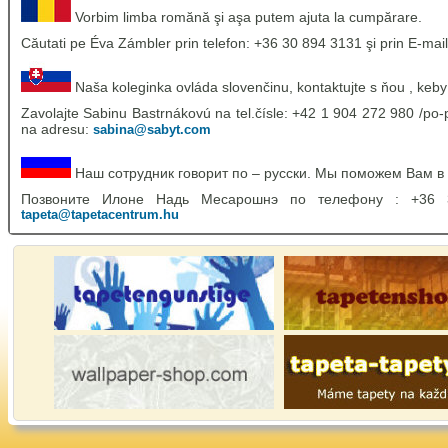
Vorbim limba romănă şi aşa putem ajuta la cumpărare.
Căutati pe Éva Zámbler prin telefon: +36 30 894 3131 şi prin E-mail
Naša koleginka ovláda slovenčinu, kontaktujte s ňou , keby
Zavolajte Sabinu Bastrnákovú na tel.čísle: +42 1 904 272 980 /po-p
na adresu:
sabina@sabyt.com
Наш сотрудник говорит по – русски. Мы поможем Вам в
Позвоните Илоне Надь Месарошнэ по телефону : +36
tapeta@tapetacentrum.hu