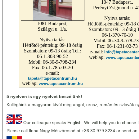
1047 Budapest,,
Perényi Zsigmond u. 4
Nyitva tartás:
1081 Budapest,
Hétfőtől-péntekig: 09-18 ó
Szilágyi u. 1/a.
Szombaton: 09-13 óráig T
06-1-370-70-10
Nyitva tartás:
Mobil: 06-30-9-578-73
Hétfőtől-péntekig: 09-18 óráig
Fax: 06-1-231-02-73
Szombaton: 09-13 óráig Tel.:
e-mail:
info@tapetacenter
06-1-303-90-52
weblap:
www.tapetacente
Mobil: 06-30-9-798-234
Fax: 06-1-785-03-20
e-mail:
tapeta@tapetacentrum.hu
weblap:
www.tapetacentrum.hu
5 nyelven is egy nyelvet beszélünk!
Kollégáink a magyaron kívül még angol, orosz, román és szlovák nye
Our colleague speaks English. We will help you to choose 
Please call Ilona Nagy Mészárosné at +36 30 979 8234 or send an 