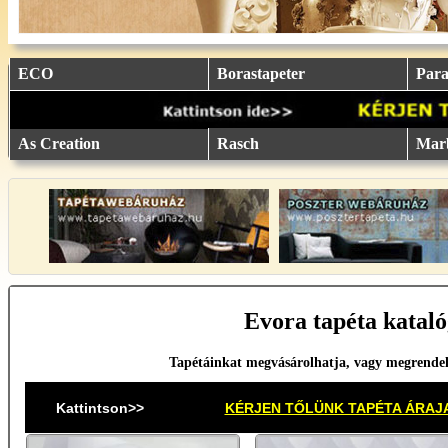
eu.
eu.
eu.
eu.
eu.
..
..
..
..
..
ECO
Borastapeter
Parat
As Creation
Rasch
Mar
Evora tapéta kataló
Tapétáinkat megvásárolhatja, vagy megrende
Kattintson>>
KÉRJEN TŐLÜNK TAPÉTA ÁRAJ