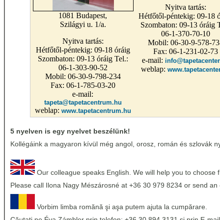
Nyitva tartás:
1081 Budapest,
Hétfőtől-péntekig: 09-18 ó
Szilágyi u. 1/a.
Szombaton: 09-13 óráig T
06-1-370-70-10
Nyitva tartás:
Mobil: 06-30-9-578-73
Hétfőtől-péntekig: 09-18 óráig
Fax: 06-1-231-02-73
Szombaton: 09-13 óráig Tel.:
e-mail:
info@tapetacenter
06-1-303-90-52
weblap:
www.tapetacente
Mobil: 06-30-9-798-234
Fax: 06-1-785-03-20
e-mail:
tapeta@tapetacentrum.hu
weblap:
www.tapetacentrum.hu
5 nyelven is egy nyelvet beszélünk!
Kollégáink a magyaron kívül még angol, orosz, román és szlovák nye
Our colleague speaks English. We will help you to choose 
Please call Ilona Nagy Mészárosné at +36 30 979 8234 or send an 
Vorbim limba romănă şi aşa putem ajuta la cumpărare.
Căutati pe Éva Zámbler prin telefon: +36 30 894 3131 şi prin E-mail