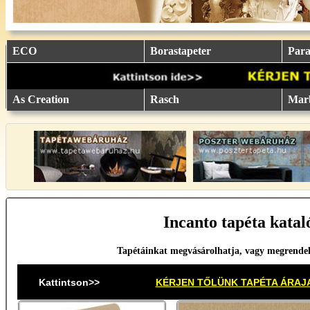
eu.
eu.
eu.
eu.
eu.
..
..
..
..
..
ECO
Borastapeter
Parat
As Creation
Rasch
Mar
Incanto tapéta katal
Tapétáinkat megvásárolhatja, vagy megrende
Kattintson>>
KÉRJEN TŐLÜNK TAPÉTA ÁRAJ