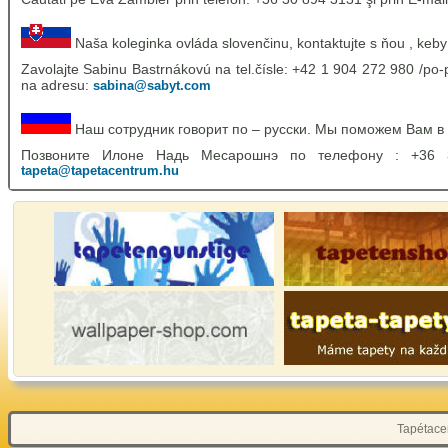
Naša koleginka ovláda slovenčinu, kontaktujte s ňou , keby
Zavolajte Sabinu Bastrnákovú na tel.čísle: +42 1 904 272 980 /po-p
na adresu:
sabina@sabyt.com
Наш сотрудник говорит по – русски. Мы поможем Вам в
Позвоните Илоне Надь Месарошнэ по телефону : +36
tapeta@tapetacentrum.hu
Tapétacen