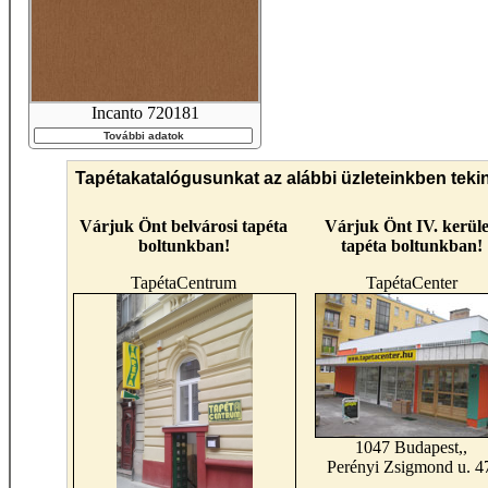
Incanto 720181
További adatok
Tapétakatalógusunkat az alábbi üzleteinkben teki
Várjuk Önt belvárosi tapéta
Várjuk Önt IV. kerüle
boltunkban!
tapéta boltunkban!
TapétaCentrum
TapétaCenter
1047 Budapest,,
Perényi Zsigmond u. 4