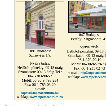
1047 Budapest,,
Perényi Zsigmond u. 4
Nyitva tartás:
1081 Budapest,
Hétfőtől-péntekig: 09-18 ó
Szilágyi u. 1/a.
Szombaton: 09-13 óráig T
06-1-370-70-10
Nyitva tartás:
Mobil: 06-30-9-578-73
Hétfőtől-péntekig: 09-18 óráig
Fax: 06-1-231-02-73
Szombaton: 09-13 óráig Tel.:
e-mail:
info@tapetacenter
06-1-303-90-52
weblap:
www.tapetacente
Mobil: 06-30-9-798-234
Fax: 06-1-785-03-20
e-mail:
tapeta@tapetacentrum.hu
weblap:
www.tapetacentrum.hu