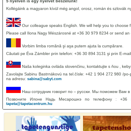
5 nyelven is egy nyelvet beszélünk!
Kollégáink a magyaron kívül még angol, orosz, román és szlovák nye
Our colleague speaks English. We will help you to choose 
Please call Ilona Nagy Mészárosné at +36 30 979 8234 or send an 
Vorbim limba romănă şi aşa putem ajuta la cumpărare.
Căutati pe Éva Zámbler prin telefon: +36 30 894 3131 şi prin E-mail
Naša koleginka ovláda slovenčinu, kontaktujte s ňou , keby
Zavolajte Sabinu Bastrnákovú na tel.čísle: +42 1 904 272 980 /po-p
na adresu:
sabina@sabyt.com
Наш сотрудник говорит по – русски. Мы поможем Вам в
Позвоните Илоне Надь Месарошнэ по телефону : +36
tapeta@tapetacentrum.hu