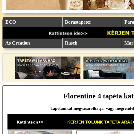
eu.
eu.
eu.
eu.
eu.
..
..
..
..
..
ECO
Borastapeter
Parat
As Creation
Rasch
Mar
Florentine 4 tapéta kat
Tapétáinkat megvásárolhatja, vagy megrende
Kattintson>>
KÉRJEN TŐLÜNK TAPÉTA ÁRAJ