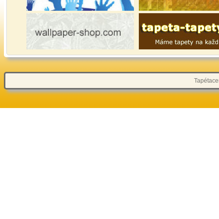
Tapétacen