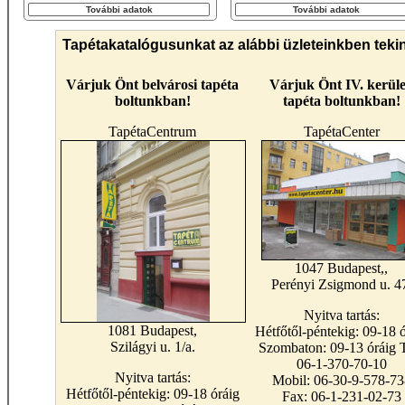
További adatok
További adatok
Tapétakatalógusunkat az alábbi üzleteinkben teki
Várjuk Önt belvárosi tapéta
Várjuk Önt IV. kerüle
boltunkban!
tapéta boltunkban!
TapétaCentrum
TapétaCenter
1047 Budapest,,
Perényi Zsigmond u. 4
Nyitva tartás:
1081 Budapest,
Hétfőtől-péntekig: 09-18 ó
Szilágyi u. 1/a.
Szombaton: 09-13 óráig T
06-1-370-70-10
Nyitva tartás:
Mobil: 06-30-9-578-73
Hétfőtől-péntekig: 09-18 óráig
Fax: 06-1-231-02-73