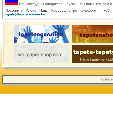
Наш сотрудник говорит по – русски. Мы поможем Вам в
Позвоните Илоне Надь Месарошнэ по телефону : +36
tapeta@tapetacentrum.hu
Tapétacen