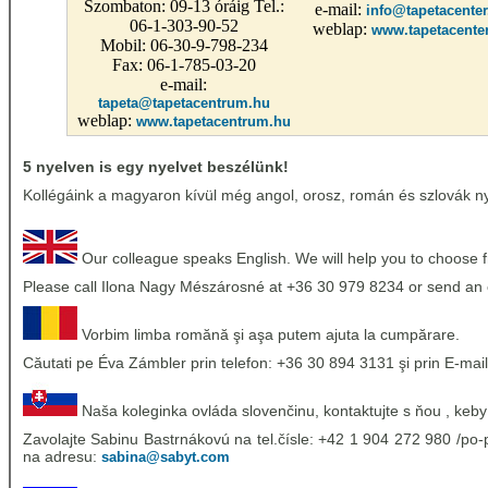
Szombaton: 09-13 óráig Tel.:
e-mail:
info@tapetacenter
06-1-303-90-52
weblap:
www.tapetacente
Mobil: 06-30-9-798-234
Fax: 06-1-785-03-20
e-mail:
tapeta@tapetacentrum.hu
weblap:
www.tapetacentrum.hu
5 nyelven is egy nyelvet beszélünk!
Kollégáink a magyaron kívül még angol, orosz, román és szlovák nye
Our colleague speaks English. We will help you to choose 
Please call Ilona Nagy Mészárosné at +36 30 979 8234 or send an 
Vorbim limba romănă şi aşa putem ajuta la cumpărare.
Căutati pe Éva Zámbler prin telefon: +36 30 894 3131 şi prin E-mail
Naša koleginka ovláda slovenčinu, kontaktujte s ňou , keby
Zavolajte Sabinu Bastrnákovú na tel.čísle: +42 1 904 272 980 /po-p
na adresu:
sabina@sabyt.com