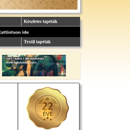
Készletes tapéták
Textil tapéták