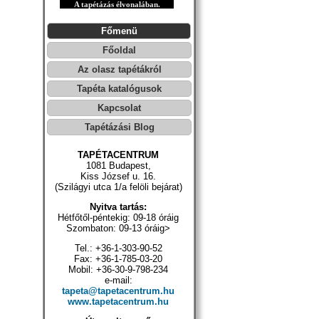
A tapétázás élvonalában.
Főmenü
Főoldal
Az olasz tapétákról
Tapéta katalógusok
Kapcsolat
Tapétázási Blog
TAPÉTACENTRUM
1081 Budapest,
Kiss József u. 16.
(Szilágyi utca 1/a felöli bejárat)
Nyitva tartás:
Hétfőtől-péntekig: 09-18 óráig
Szombaton: 09-13 óráig>
Tel.: +36-1-303-90-52
Fax: +36-1-785-03-20
Mobil: +36-30-9-798-234
e-mail:
tapeta@tapetacentrum.hu
www.tapetacentrum.hu