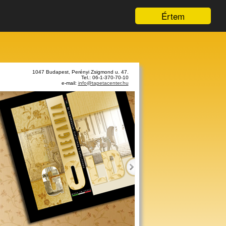
Értem
1047 Budapest, Perényi Zsigmond u. 47.
Tel.: 06-1-370-70-10
e-mail:
info@tapetacenter.hu