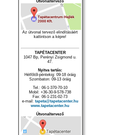
Útvonaltervező
Az útvonal tervező elindításáért
kattintson a képre!
TAPÉTACENTER
1047 Bp, Perényi Zsigmond u.
47.
Nyitva tartás:
Hétfőtől-péntekig: 09-18 óráig
Szombaton: 09-13 óráig
Tel.: 06-1-370-70-10
Mobil: +36-30-9-578-738
Fax: 06-1-231-02-73
e-mail:
tapeta@tapetacenter.hu
www.tapetacenter.hu
Útvonaltervező