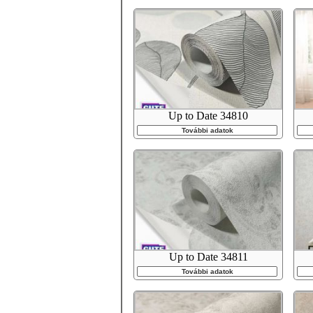
Up to Date 34810
További adatok
Up to Date 34811
További adatok