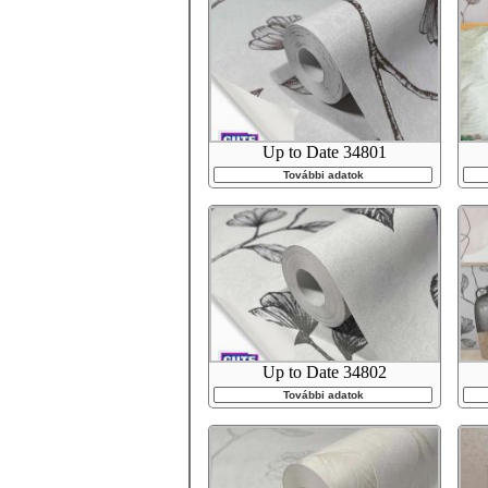
Up to Date 34801
További adatok
Up to Date 34802
További adatok