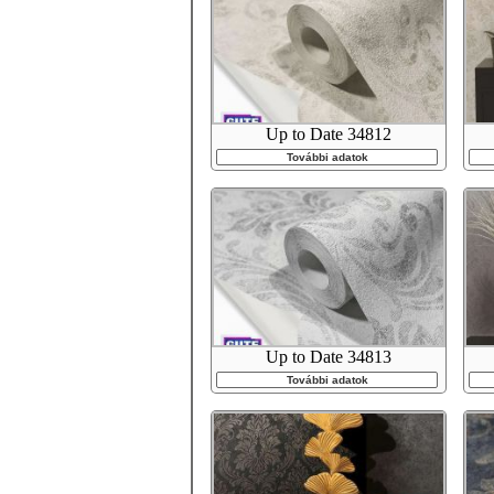
Up to Date 34812
További adatok
Up to Date 34813
További adatok