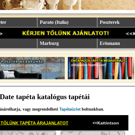
ter
Parato (Italia)
Poszterek
Marburg
Erismann
Date tapéta katalógus tapétái
ásárolhatja, vagy megrendelheti
Tapétaüzlet
boltunkban.
 TŐLÜNK TAPÉTA ÁRAJANLATOT
<<Kattintson