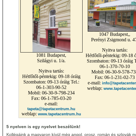
1047 Budapest,,
Perényi Zsigmond u. 4
Nyitva tartás:
1081 Budapest,
Hétfőtől-péntekig: 09-18 ó
Szilágyi u. 1/a.
Szombaton: 09-13 óráig T
06-1-370-70-10
Nyitva tartás:
Mobil: 06-30-9-578-73
Hétfőtől-péntekig: 09-18 óráig
Fax: 06-1-231-02-73
Szombaton: 09-13 óráig Tel.:
e-mail:
info@tapetacenter
06-1-303-90-52
weblap:
www.tapetacente
Mobil: 06-30-9-798-234
Fax: 06-1-785-03-20
e-mail:
tapeta@tapetacentrum.hu
weblap:
www.tapetacentrum.hu
5 nyelven is egy nyelvet beszélünk!
Kollégáink a magyaron kívül még angol, orosz, román és szlovák nye