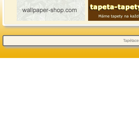
Tapétacen