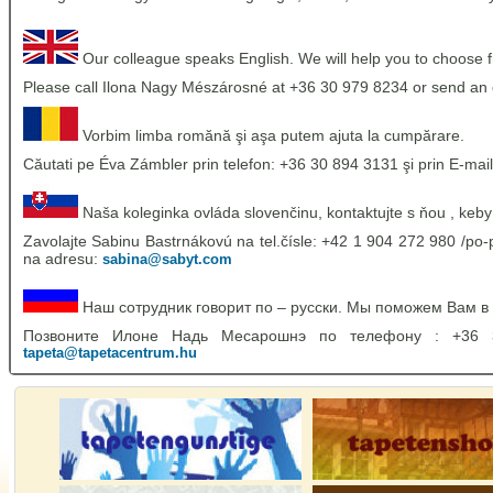
Our colleague speaks English. We will help you to choose 
Please call Ilona Nagy Mészárosné at +36 30 979 8234 or send an 
Vorbim limba romănă şi aşa putem ajuta la cumpărare.
Căutati pe Éva Zámbler prin telefon: +36 30 894 3131 şi prin E-mail
Naša koleginka ovláda slovenčinu, kontaktujte s ňou , keby
Zavolajte Sabinu Bastrnákovú na tel.čísle: +42 1 904 272 980 /po-p
na adresu:
sabina@sabyt.com
Наш сотрудник говорит по – русски. Мы поможем Вам в
Позвоните Илоне Надь Месарошнэ по телефону : +36
tapeta@tapetacentrum.hu