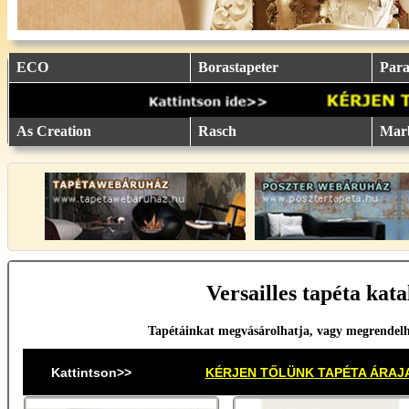
eu.
eu.
eu.
eu.
eu.
..
..
..
..
..
ECO
Borastapeter
Parat
As Creation
Rasch
Mar
Versailles tapéta kata
Tapétáinkat megvásárolhatja, vagy megrendel
Kattintson>>
KÉRJEN TŐLÜNK TAPÉTA ÁRAJ