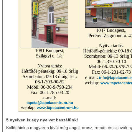
1047 Budapest,,
Perényi Zsigmond u. 4
Nyitva tartás:
1081 Budapest,
Hétfőtől-péntekig: 09-18 ó
Szilágyi u. 1/a.
Szombaton: 09-13 óráig T
06-1-370-70-10
Nyitva tartás:
Mobil: 06-30-9-578-73
Hétfőtől-péntekig: 09-18 óráig
Fax: 06-1-231-02-73
Szombaton: 09-13 óráig Tel.:
e-mail:
info@tapetacenter
06-1-303-90-52
weblap:
www.tapetacente
Mobil: 06-30-9-798-234
Fax: 06-1-785-03-20
e-mail:
tapeta@tapetacentrum.hu
weblap:
www.tapetacentrum.hu
5 nyelven is egy nyelvet beszélünk!
Kollégáink a magyaron kívül még angol, orosz, román és szlovák nye