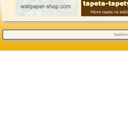
Tapétacen