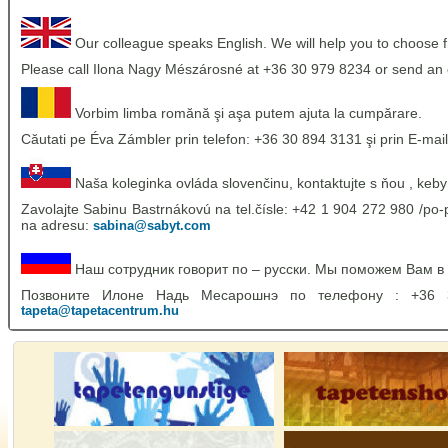
Our colleague speaks English. We will help you to choose 
Please call Ilona Nagy Mészárosné at +36 30 979 8234 or send an 
Vorbim limba romănă şi aşa putem ajuta la cumpărare.
Căutati pe Éva Zámbler prin telefon: +36 30 894 3131 şi prin E-mail
Naša koleginka ovláda slovenčinu, kontaktujte s ňou , keby
Zavolajte Sabinu Bastrnákovú na tel.čísle: +42 1 904 272 980 /po-p
na adresu:
sabina@sabyt.com
Наш сотрудник говорит по – русски. Мы поможем Вам в
Позвоните Илоне Надь Месарошнэ по телефону : +36
tapeta@tapetacentrum.hu