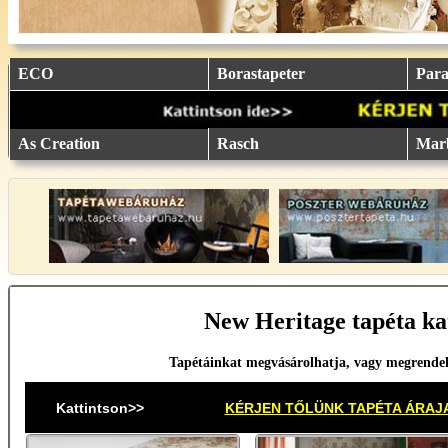
eu.
eu.
eu.
eu.
eu.
..
..
..
..
..
ECO
Borastapeter
Parat
As Creation
Rasch
Mar
New Heritage tapéta ka
Tapétáinkat megvásárolhatja, vagy megrende
Kattintson>>
KÉRJEN TŐLÜNK TAPÉTA ÁRAJ