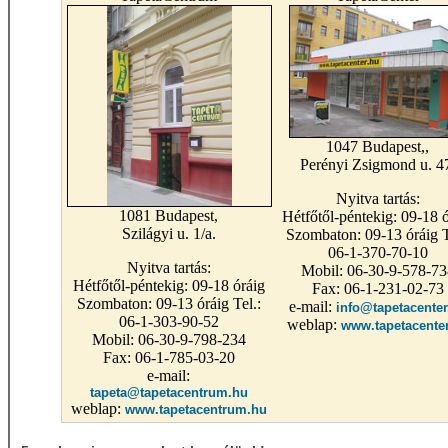
1047 Budapest,,
Perényi Zsigmond u. 4
Nyitva tartás:
1081 Budapest,
Hétfőtől-péntekig: 09-18 ó
Szilágyi u. 1/a.
Szombaton: 09-13 óráig T
06-1-370-70-10
Nyitva tartás:
Mobil: 06-30-9-578-73
Hétfőtől-péntekig: 09-18 óráig
Fax: 06-1-231-02-73
Szombaton: 09-13 óráig Tel.:
e-mail:
info@tapetacenter
06-1-303-90-52
weblap:
www.tapetacente
Mobil: 06-30-9-798-234
Fax: 06-1-785-03-20
e-mail:
tapeta@tapetacentrum.hu
weblap:
www.tapetacentrum.hu