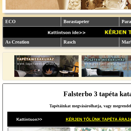
eu.
eu.
eu.
eu.
eu.
..
..
..
..
..
ECO
Borastapeter
Parat
As Creation
Rasch
Mar
Falsterbo 3 tapéta kat
Tapétáinkat megvásárolhatja, vagy megrende
Kattintson>>
KÉRJEN TŐLÜNK TAPÉTA ÁRAJ