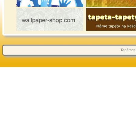
Tapétacen