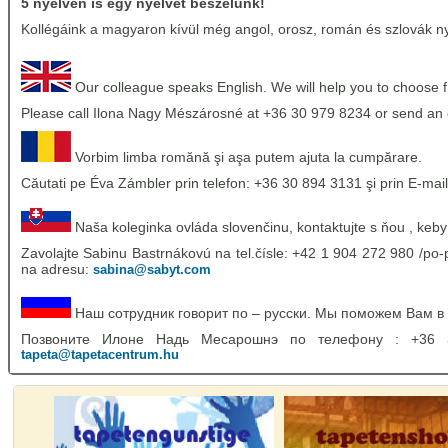
5 nyelven is egy nyelvet beszélünk!
Kollégáink a magyaron kívül még angol, orosz, román és szlovák nye
Our colleague speaks English. We will help you to choose 
Please call Ilona Nagy Mészárosné at +36 30 979 8234 or send an 
Vorbim limba romănă şi aşa putem ajuta la cumpărare.
Căutati pe Éva Zámbler prin telefon: +36 30 894 3131 şi prin E-mail
Naša koleginka ovláda slovenčinu, kontaktujte s ňou , keby
Zavolajte Sabinu Bastrnákovú na tel.čísle: +42 1 904 272 980 /po-p
na adresu:
sabina@sabyt.com
Наш сотрудник говорит по – русски. Мы поможем Вам в
Позвоните Илоне Надь Месарошнэ по телефону : +36
tapeta@tapetacentrum.hu