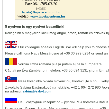
Fax: 06-1-785-03-20
e-mail:
tapeta@tapetacentrum.hu
weblap:
www.tapetacentrum.hu
5 nyelven is egy nyelvet beszélünk!
Kollégáink a magyaron kívül még angol, orosz, román és szlovák nye
Our colleague speaks English. We will help you to choose 
Please call Ilona Nagy Mészárosné at +36 30 979 8234 or send an 
Vorbim limba romănă şi aşa putem ajuta la cumpărare.
Căutati pe Éva Zámbler prin telefon: +36 30 894 3131 şi prin E-mail
Naša koleginka ovláda slovenčinu, kontaktujte s ňou , keby
Zavolajte Sabinu Bastrnákovú na tel.čísle: +42 1 904 272 980 /po-p
na adresu:
sabina@sabyt.com
Наш сотрудник говорит по – русски. Мы поможем Вам в
Позвоните Илоне Надь Месарошнэ по телефону : +36