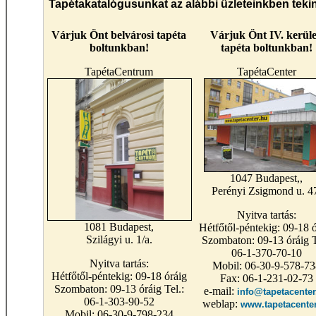
Tapétakatalógusunkat az alábbi üzleteinkben teki
Várjuk Önt belvárosi tapéta
Várjuk Önt IV. kerüle
boltunkban!
tapéta boltunkban!
TapétaCentrum
TapétaCenter
1047 Budapest,,
Perényi Zsigmond u. 4
Nyitva tartás:
1081 Budapest,
Hétfőtől-péntekig: 09-18 ó
Szilágyi u. 1/a.
Szombaton: 09-13 óráig T
06-1-370-70-10
Nyitva tartás:
Mobil: 06-30-9-578-73
Hétfőtől-péntekig: 09-18 óráig
Fax: 06-1-231-02-73
Szombaton: 09-13 óráig Tel.:
e-mail:
info@tapetacenter
06-1-303-90-52
weblap:
www.tapetacente
Mobil: 06-30-9-798-234